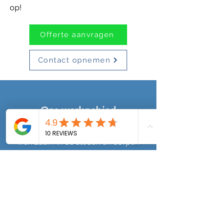
op!
Offerte aanvragen
Contact opnemen
Ons werkgebied
Ons team van aircospecialisten is
werkzaam in de steden en dorpen
van de provincie
Flevoland
. Zo
installeren, onderhouden en
repareren we aircosystemen in
Almere
,
Lelystad
, Dronten,
Zeewolde
,
Swifterbant
,
Biddinghuizen
en