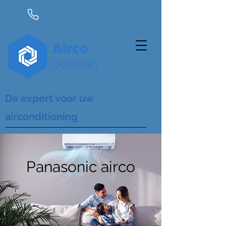
De expert voor uw
airconditioning
Panasonic airco