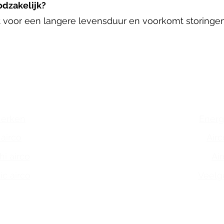
odzakelijk?
t voor een langere levensduur en voorkomt storinge
co's
Serv
merken
Energ
 airco
Air
hi airco
Air
c airco
Veelg
odellen