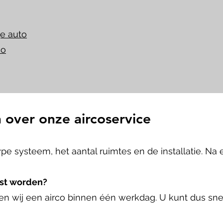
e auto
co
 over onze aircoservice
 type systeem, het aantal ruimtes en de installatie. N
tst worden?
ren wij een airco binnen één werkdag. U kunt dus sn